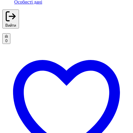
Особисті дані
Вийти
0