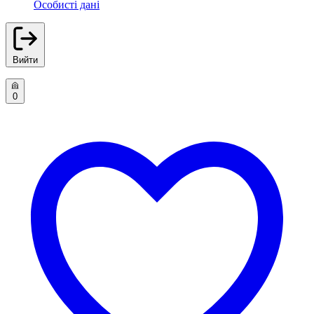
Особисті дані
Вийти
0