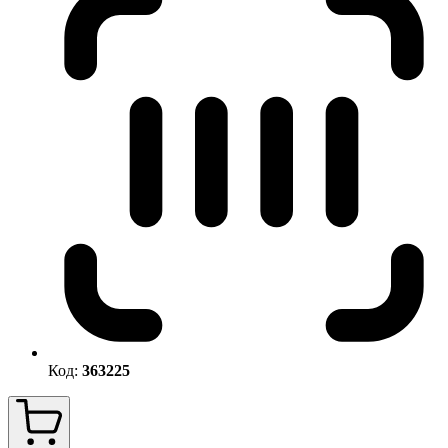
Код:
363225