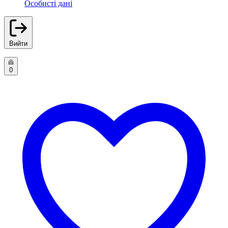
Особисті дані
Вийти
0