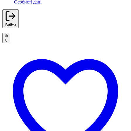
Особисті дані
Вийти
0