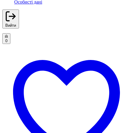
Особисті дані
Вийти
0