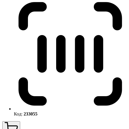
Код:
233055