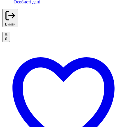
Особисті дані
Вийти
0