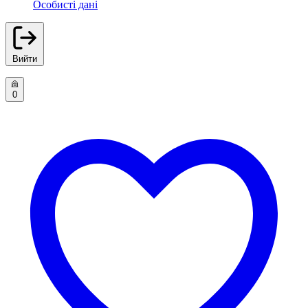
Особисті дані
Вийти
0