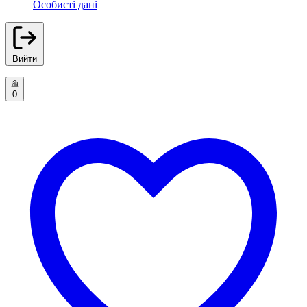
Особисті дані
Вийти
0