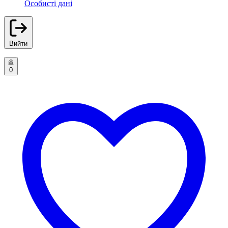
Особисті дані
Вийти
0