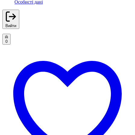
Особисті дані
Вийти
0