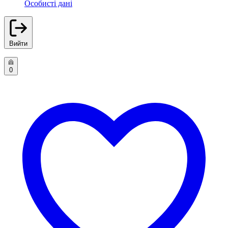
Особисті дані
Вийти
0