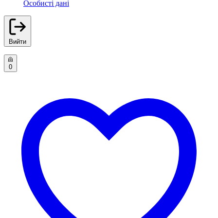
Особисті дані
Вийти
0