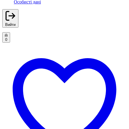
Особисті дані
Вийти
0