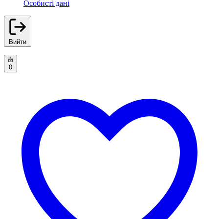
Особисті дані
Вийти
0