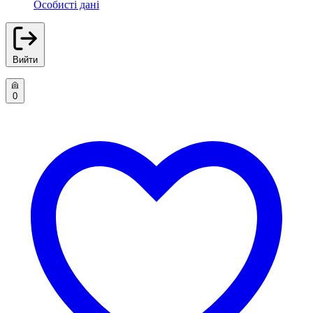
Особисті дані
Вийти
0