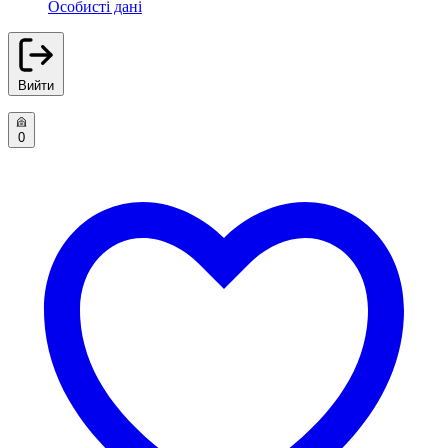
Особисті дані
Вийти
0