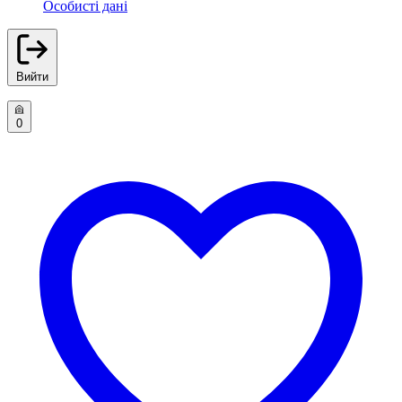
Особисті дані
Вийти
0