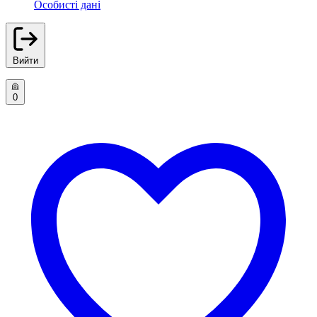
Особисті дані
Вийти
0