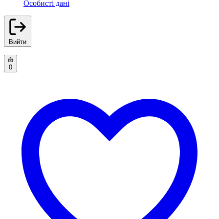
Особисті дані
Вийти
0