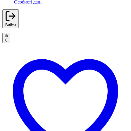
Особисті дані
Вийти
0