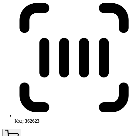
Код:
362623