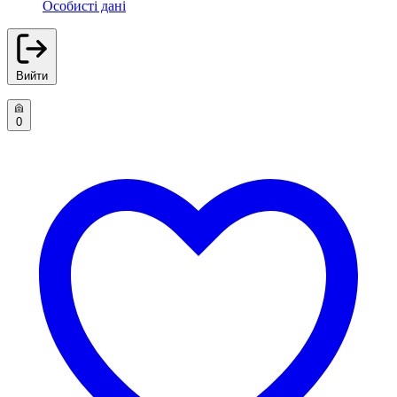
Особисті дані
Вийти
0