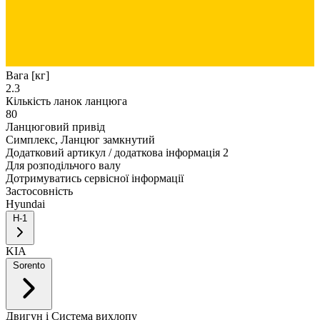
Вага [кг]
2.3
Кількість ланок ланцюга
80
Ланцюговий привід
Симплекс, Ланцюг замкнутий
Додатковий артикул / додаткова інформація 2
Для розподільчого валу
Дотримуватись сервісної інформації
Застосовність
Hyundai
H-1
KIA
Sorento
Двигун і Система вихлопу