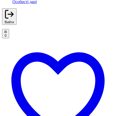
Особисті дані
Вийти
0