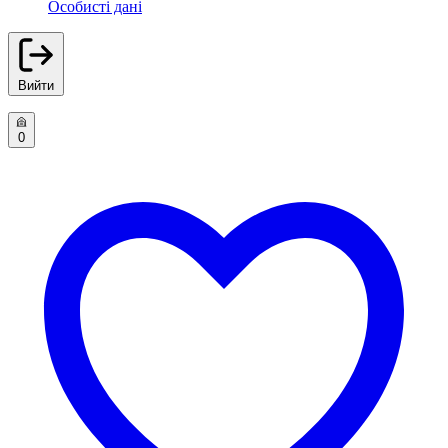
Особисті дані
Вийти
0