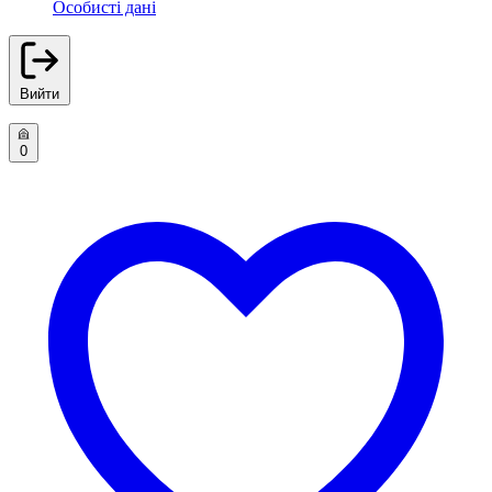
Особисті дані
Вийти
0