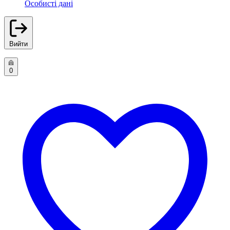
Особисті дані
Вийти
0