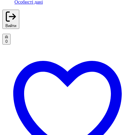
Особисті дані
Вийти
0