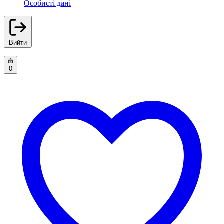
Особисті дані
Вийти
0