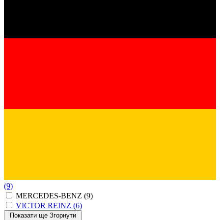
(9)
MERCEDES-BENZ
(9)
VICTOR REINZ
(6)
Показати ще
Згорнути