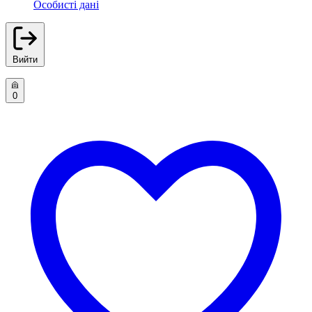
Особисті дані
Вийти
0