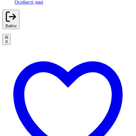
Особисті дані
Вийти
0