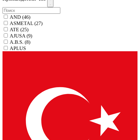
AND
(46)
ASMETAL
(27)
ATE
(25)
AJUSA
(9)
A.B.S.
(8)
APLUS