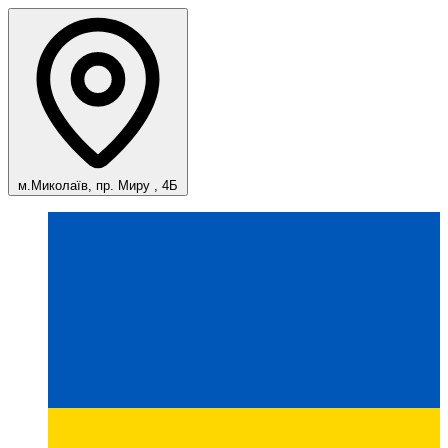
м.Миколаїв, пр. Миру , 4Б