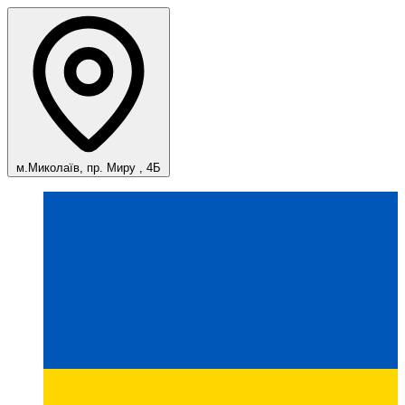
м.Миколаїв, пр. Миру , 4Б