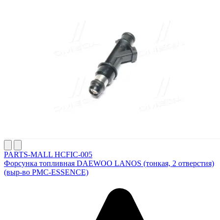
PARTS-MALL HCFIC-005
Форсунка топливная DAEWOO LANOS (тонкая, 2 отверстия)
(выр-во PMC-ESSENCE)