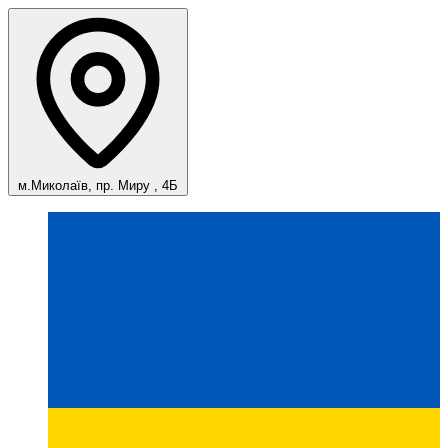
м.Миколаїв, пр. Миру , 4Б