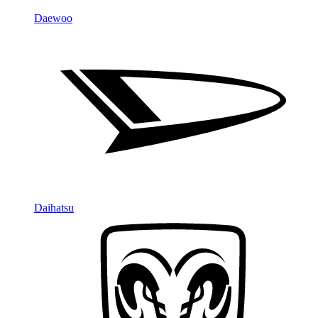
Daewoo
Daihatsu