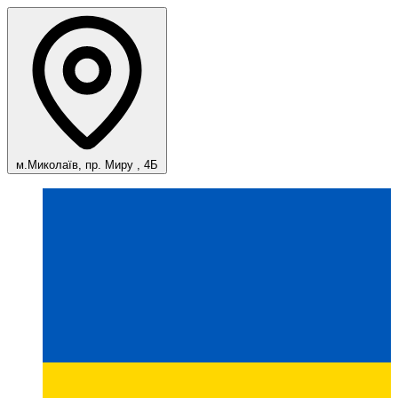
м.Миколаїв, пр. Миру , 4Б