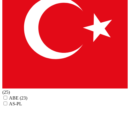
(25)
ABE
(23)
AS-PL