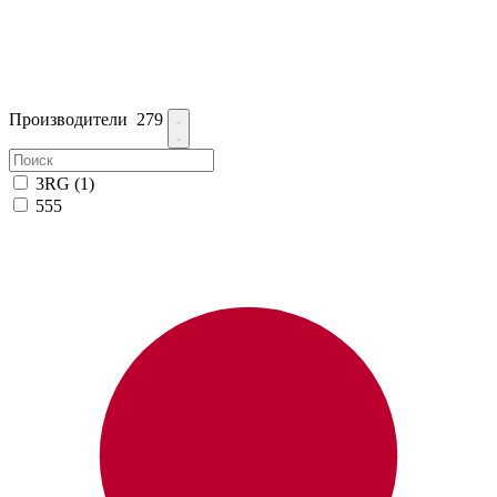
Производители
279
3RG
(1)
555