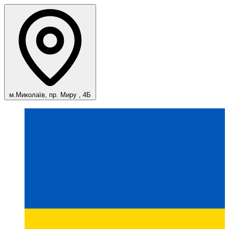
м.Миколаїв, пр. Миру , 4Б