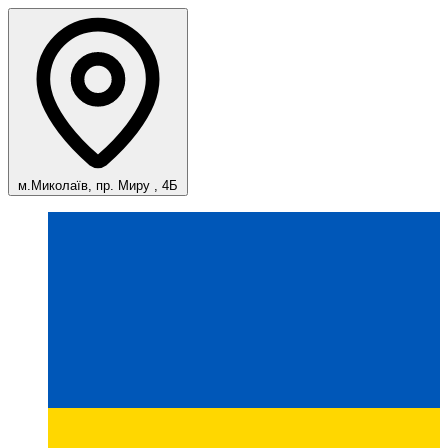
м.Миколаїв, пр. Миру , 4Б