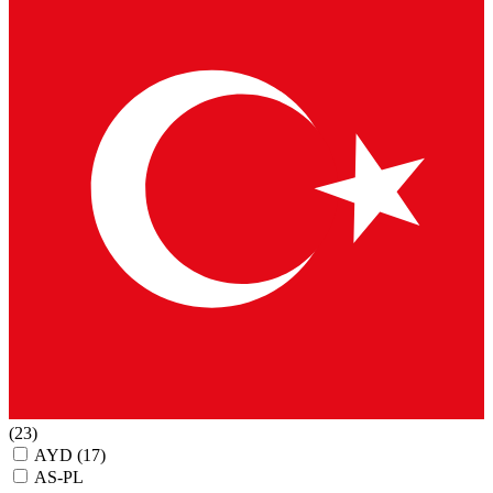
(23)
AYD
(17)
AS-PL