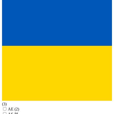
(3)
AE
(2)