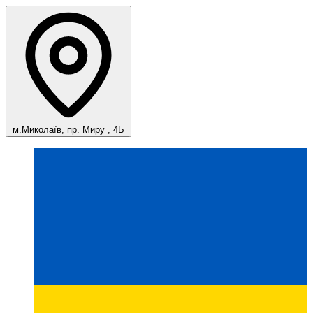
м.Миколаїв, пр. Миру , 4Б