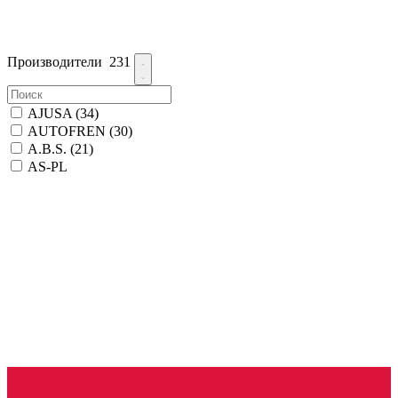
Производители
231
AJUSA
(34)
AUTOFREN
(30)
A.B.S.
(21)
AS-PL