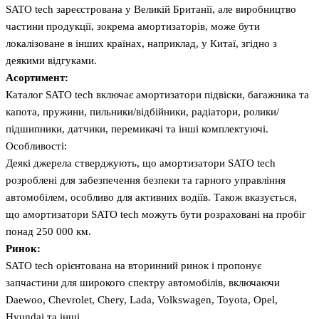
SATO tech зареєстрована у Великій Британії, але виробництво
частини продукції, зокрема амортизаторів, може бути
локалізоване в інших країнах, наприклад, у Китаї, згідно з
деякими відгуками.
Асортимент:
Каталог SATO tech включає амортизатори підвіски, багажника та
капота, пружини, пильники/відбійники, радіатори, ролики/
підшипники, датчики, перемикачі та інші комплектуючі.
Особливості:
Деякі джерела стверджують, що амортизатори SATO tech
розроблені для забезпечення безпеки та гарного управління
автомобілем, особливо для активних водіїв. Також вказується,
що амортизатори SATO tech можуть бути розраховані на пробіг
понад 250 000 км.
Ринок:
SATO tech орієнтована на вторинний ринок і пропонує
запчастини для широкого спектру автомобілів, включаючи
Daewoo, Chevrolet, Chery, Lada, Volkswagen, Toyota, Opel,
Hyundai та інші.