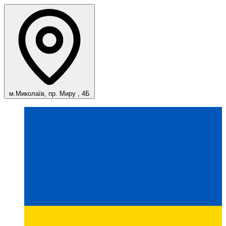
м.Миколаїв, пр. Миру , 4Б