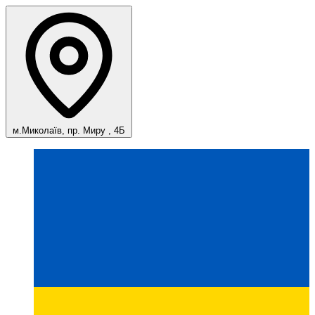
м.Миколаїв, пр. Миру , 4Б