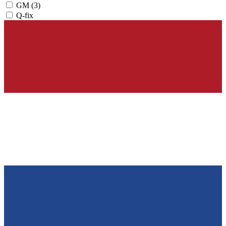
GM
(3)
Q-fix