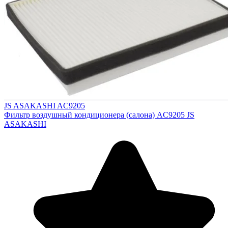
JS ASAKASHI AC9205
Фильтр воздушный кондиционера (салона) AC9205 JS
ASAKASHI