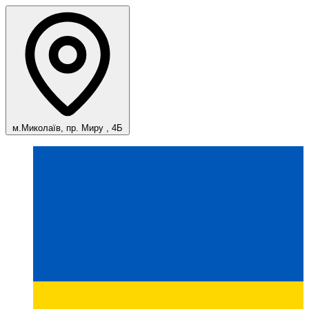
м.Миколаїв, пр. Миру , 4Б