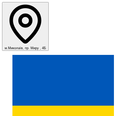
м.Миколаїв, пр. Миру , 4Б