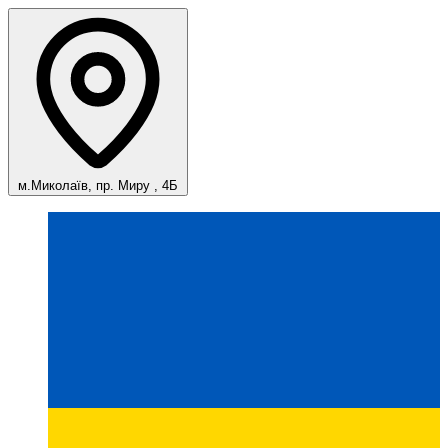
м.Миколаїв, пр. Миру , 4Б