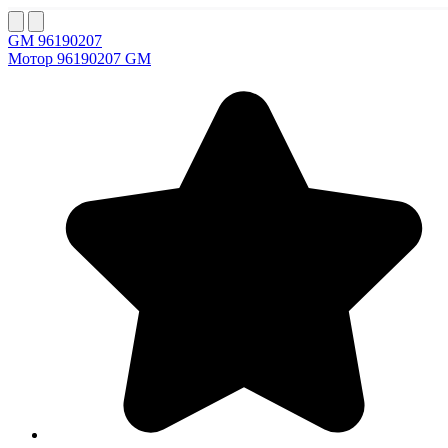
GM 96190207
Мотор 96190207 GM